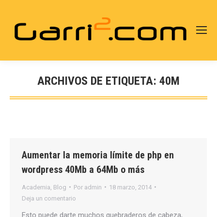
ARCHIVOS DE ETIQUETA:
40M
Estás aquí:
Aumentar la memoria límite de php en
wordpress 40Mb a 64Mb o más
Academia
,
Blog
Por
admin
18 marzo, 2014
Deja un comentario
Esto puede darte muchos quebraderos de cabeza,