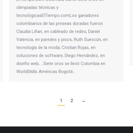
olimpiadas técnicas y
tecnológicasElTiempo.comLos ganadores
colombianos de las preseas doradas fueron
Claudia Liñan, en cableado de redes; Daniel
Valencia, en paredes y pisos; Ruth Suescún, en
tecnología de la moda; Cristian Rojas, en
soluciones de software; Diego Hernández, en
diseño web; …Siete oros se llevó Colombia en
WorldSkills Américas Bogotá…
1
2
→