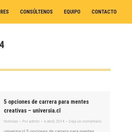
ORES
CONSÚLTENOS
EQUIPO
CONTACTO
4
5 opciones de carrera para mentes
creativas – universia.cl
Noticias
Por
admin
6 abril, 2014
Deja un comentario
universia.cl 5 opciones de carrera para mentes