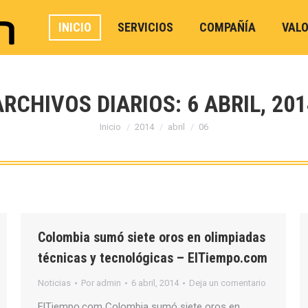
INICIO
SERVICIOS
COMPAÑÍA
VAL
ARCHIVOS DIARIOS:
6 ABRIL, 201
Estás aquí:
Inicio
2014
abril
06
Colombia sumó siete oros en olimpiadas
técnicas y tecnológicas – ElTiempo.com
Noticias
Por
admin
6 abril, 2014
Deja un comentario
ElTiempo.com Colombia sumó siete oros en