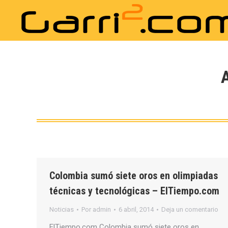
Colombia sumó siete oros en olimpiadas
técnicas y tecnológicas – ElTiempo.com
Noticias
Por
admin
6 abril, 2014
Deja un comentario
ElTiempo.com Colombia sumó siete oros en