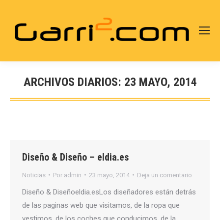
ARCHIVOS DIARIOS:
23 MAYO, 2014
Estás aquí:
Diseño & Diseño – eldia.es
Noticias
Por
admin
23 mayo, 2014
Deja un comentario
Diseño & Diseñoeldia.esLos diseñadores están detrás
de las paginas web que visitamos, de la ropa que
vestimos, de los coches que conducimos, de la