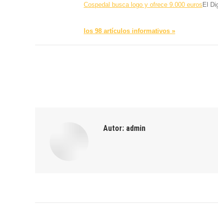
Cospedal busca logo y ofrece 9.000 euros
El Di
los 98 artículos informativos »
Autor:
admin
Navegación