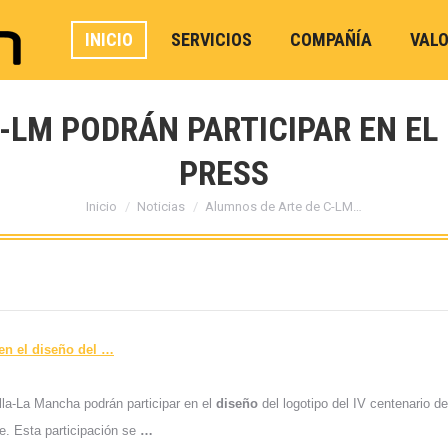
INICIO
SERVICIOS
COMPAÑÍA
VAL
-LM PODRÁN PARTICIPAR EN EL 
PRESS
Estás aquí:
Inicio
Noticias
Alumnos de Arte de C-LM…
en el
diseño
del
…
lla-La Mancha podrán participar en el
diseño
del logotipo del IV centenario de
. Esta participación se
…