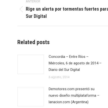
ANTERIOR
entre
Rige un alerta por tormentas fuertes para
Publicación
Sur Digital
publicaciones
anterior:
Related posts
Concordia – Entre Ríos –
Miércoles, 6 de agosto de 2014 –
Diario del Sur Digital
6 agosto, 2014
Demotores.com presentó su
nuevo diseño multiplataforma –
lanacion.com (Argentina)