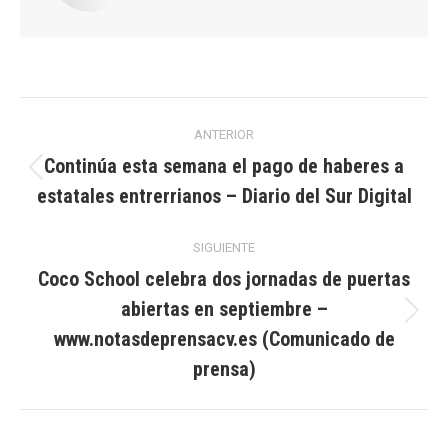
Navegación
ANTERIOR
entre
Continúa esta semana el pago de haberes a
Publicación
estatales entrerrianos – Diario del Sur Digital
publicaciones
anterior:
SIGUIENTE
Coco School celebra dos jornadas de puertas
abiertas en septiembre –
Publicación
www.notasdeprensacv.es (Comunicado de
siguiente:
prensa)