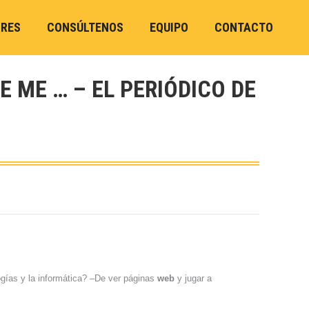
ORES
CONSÚLTENOS
EQUIPO
CONTACTO
E ME … – EL PERIÓDICO DE
ogías y la informática? –De ver páginas
web
y jugar a