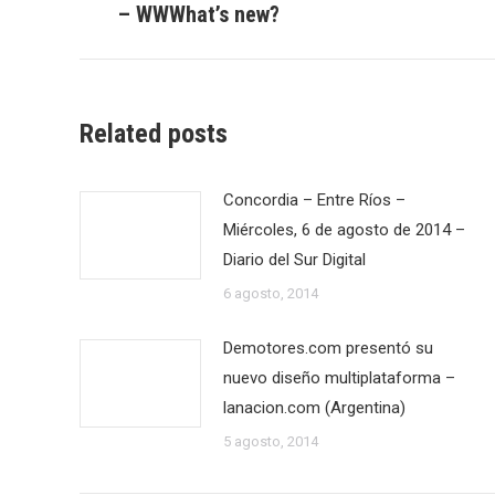
– WWWhat’s new?
publicaciones
anterior:
Related posts
Concordia – Entre Ríos –
Miércoles, 6 de agosto de 2014 –
Diario del Sur Digital
6 agosto, 2014
Demotores.com presentó su
nuevo diseño multiplataforma –
lanacion.com (Argentina)
5 agosto, 2014