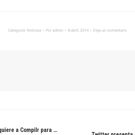
Categoría:
Noticias
Por
admin
8 abril, 2014
Deja un comentario
quiere a Compilr para …
Twitter presenta
Publicación