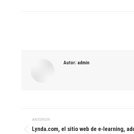
Autor:
admin
Navegación
ANTERIOR
entre
Lynda.com, el sitio web de e-learning, ad
Publicación