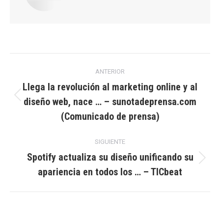
Navegación
ANTERIOR
entre
Llega la revolución al marketing online y al
diseño web, nace … – sunotadeprensa.com
Publicación
publicaciones
anterior:
(Comunicado de prensa)
SIGUIENTE
Spotify actualiza su diseño unificando su
Publicación
apariencia en todos los … – TICbeat
siguiente: