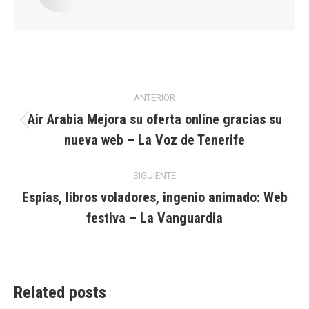
Navegación
ANTERIOR
entre
Air Arabia Mejora su oferta online gracias su
Publicación
nueva web – La Voz de Tenerife
publicaciones
anterior:
SIGUIENTE
Espías, libros voladores, ingenio animado: Web
Publicación
festiva – La Vanguardia
siguiente:
Related posts