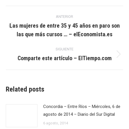
Navegación
ANTERIOR
entre
Las mujeres de entre 35 y 45 años en paro son
Publicación
las que más cursos … – elEconomista.es
publicaciones
anterior:
SIGUIENTE
Comparte este artículo – ElTiempo.com
Publicación
siguiente:
Related posts
Concordia – Entre Ríos – Miércoles, 6 de
agosto de 2014 – Diario del Sur Digital
6 agosto, 2014