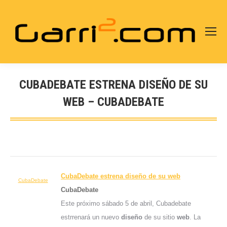
CUBADEBATE ESTRENA DISEÑO DE SU
WEB – CUBADEBATE
Estás aquí:
CubaDebate estrena
diseño
de su
web
CubaDebate
CubaDebate
Este próximo sábado 5 de abril, Cubadebate
estrrenará un nuevo
diseño
de su sitio
web
. La