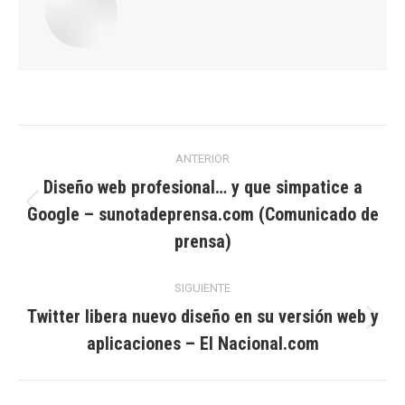
Navegación
ANTERIOR
entre
Diseño web profesional… y que simpatice a
Google – sunotadeprensa.com (Comunicado de
Publicación
publicaciones
anterior:
prensa)
SIGUIENTE
Twitter libera nuevo diseño en su versión web y
Publicación
aplicaciones – El Nacional.com
siguiente: