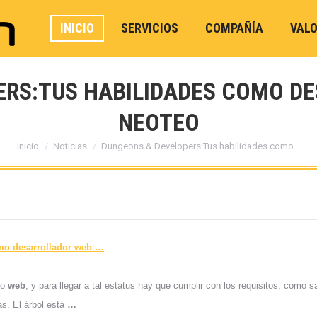
INICIO
SERVICIOS
COMPAÑÍA
VAL
RS:TUS HABILIDADES COMO D
NEOTEO
Estás aquí:
Inicio
Noticias
Dungeons & Developers:Tus habilidades como…
mo desarrollador
web
…
lo
web
, y para llegar a tal estatus hay que cumplir con los requisitos, como 
ás. El árbol está
…