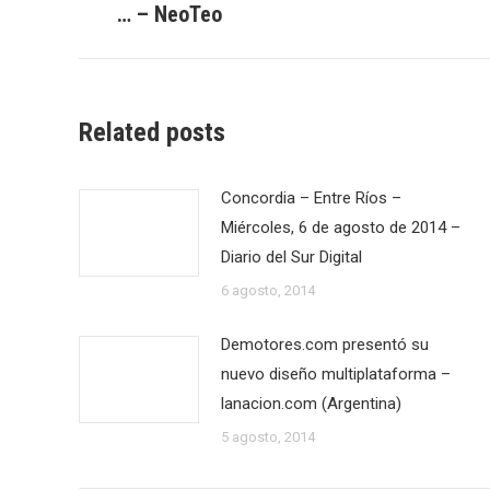
… – NeoTeo
publicaciones
anterior:
Related posts
Concordia – Entre Ríos –
Miércoles, 6 de agosto de 2014 –
Diario del Sur Digital
6 agosto, 2014
Demotores.com presentó su
nuevo diseño multiplataforma –
lanacion.com (Argentina)
5 agosto, 2014