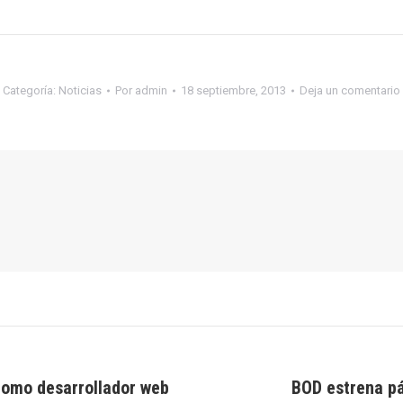
Categoría:
Noticias
Por
admin
18 septiembre, 2013
Deja un comentario
como desarrollador web
BOD estrena pá
Publicación