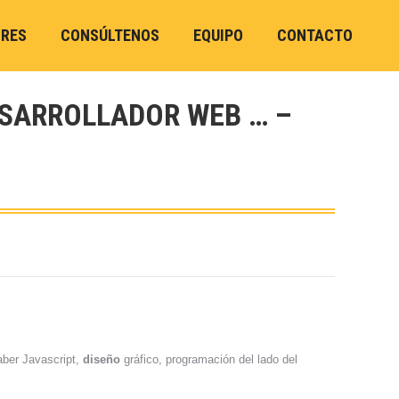
ORES
CONSÚLTENOS
EQUIPO
CONTACTO
ESARROLLADOR WEB … –
saber Javascript,
diseño
gráfico, programación del lado del