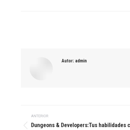
Autor:
admin
Navegación
ANTERIOR
entre
Dungeons & Developers:Tus habilidades 
Publicación