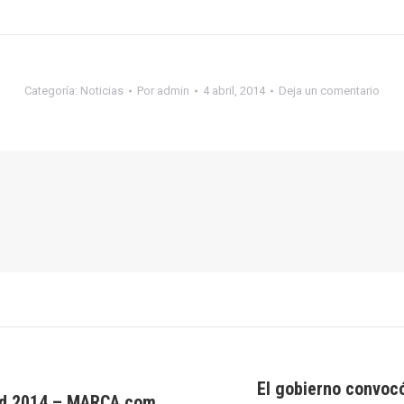
Categoría:
Noticias
Por
admin
4 abril, 2014
Deja un comentario
El gobierno convocó
id 2014 – MARCA.com
Publicación