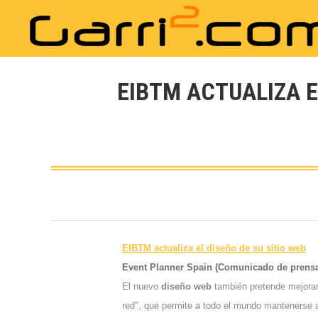
EIBTM ACTUALIZA E
EIBTM actualiza el
diseño
de su sitio
web
Event Planner Spain (Comunicado de prens
El nuevo
diseño web
también pretende mejorar 
red", que permite a todo el mundo mantenerse a