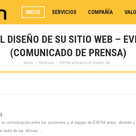
INICIO
SERVICIOS
COMPAÑÍA
VAL
L DISEÑO DE SU SITIO WEB – E
(COMUNICADO DE PRENSA)
Estás aquí:
Inicio
Noticias
EIBTM actualiza el diseño de…
a)
la comunicación entre los asistentes y el equipo de EIBTM antes, durante y 
l tanto de las últimas …