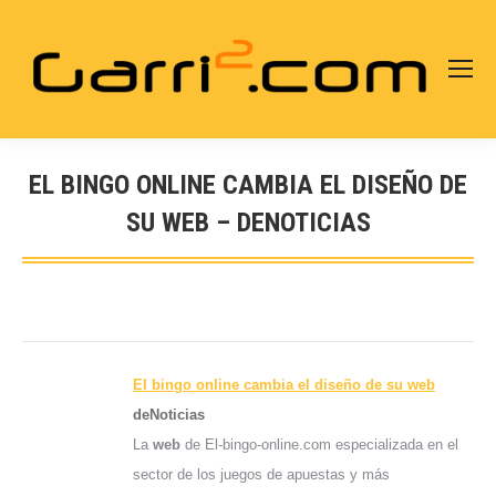
EL BINGO ONLINE CAMBIA EL DISEÑO DE
SU WEB – DENOTICIAS
Estás aquí:
El bingo online cambia el
diseño
de su
web
deNoticias
La
web
de El-bingo-online.com especializada en el
sector de los juegos de apuestas y más