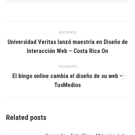
Navegación
ANTERIOR
entre
Universidad Veritas lanzó maestría en Diseño de
Publicación
Interacción Web – Costa Rica On
publicaciones
anterior:
SIGUIENTE
El bingo online cambia el diseño de su web –
Publicación
TusMedios
siguiente:
Related posts