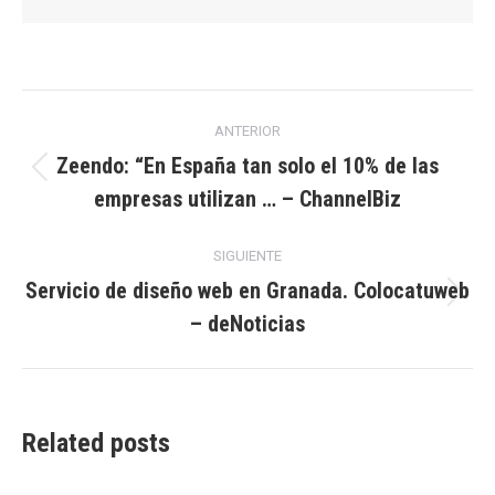
Navegación
ANTERIOR
entre
Zeendo: “En España tan solo el 10% de las
Publicación
empresas utilizan … – ChannelBiz
publicaciones
anterior:
SIGUIENTE
Servicio de diseño web en Granada. Colocatuweb
Publicación
– deNoticias
siguiente:
Related posts