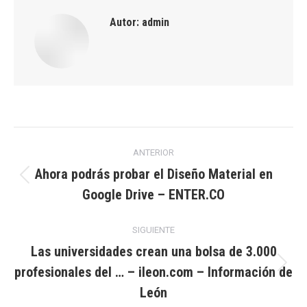
Autor:
admin
Navegación
ANTERIOR
entre
Ahora podrás probar el Diseño Material en
Publicación
Google Drive – ENTER.CO
publicaciones
anterior:
SIGUIENTE
Las universidades crean una bolsa de 3.000
profesionales del … – ileon.com – Información de
Publicación
siguiente:
León