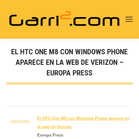
EL HTC ONE M8 CON WINDOWS PHONE
APARECE EN LA WEB DE VERIZON –
EUROPA PRESS
Estás aquí:
El HTC One M8 con Windows Phone aparece en
Europa Press
la
web
de Verizon
Europa Press