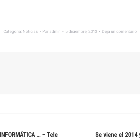
Categoría:
Noticias
Por
admin
5 diciembre, 2013
Deja un comentario
INFORMÁTICA … – Tele
Se viene el 2014
Publicación