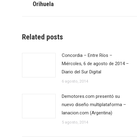
Orihuela
publicaciones
anterior:
Related posts
Concordia – Entre Ríos –
Miércoles, 6 de agosto de 2014 –
Diario del Sur Digital
6 agosto, 2014
Demotores.com presentó su
nuevo diseño multiplataforma –
lanacion.com (Argentina)
5 agosto, 2014