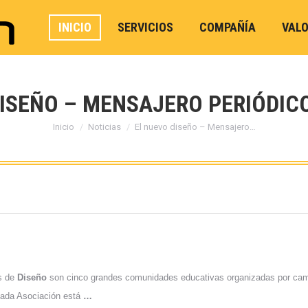
INICIO
SERVICIOS
COMPAÑÍA
VAL
ISEÑO – MENSAJERO PERIÓDIC
Estás aquí:
Inicio
Noticias
El nuevo diseño – Mensajero…
s de
Diseño
son cinco grandes comunidades educativas organizadas por camp
 Cada Asociación está
…