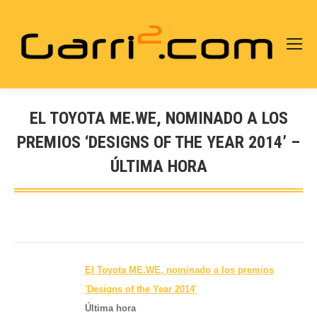
EL TOYOTA ME.WE, NOMINADO A LOS
PREMIOS ‘DESIGNS OF THE YEAR 2014’ –
ÚLTIMA HORA
Estás aquí:
El Toyota ME.WE, nominado a los premios
'Designs of the Year 2014'
Última hora