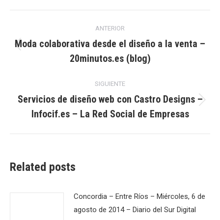
Navegación
ANTERIOR
entre
Moda colaborativa desde el diseño a la venta –
Publicación
20minutos.es (blog)
publicaciones
anterior:
SIGUIENTE
Servicios de diseño web con Castro Designs –
Publicación
Infocif.es – La Red Social de Empresas
siguiente:
Related posts
Concordia – Entre Ríos – Miércoles, 6 de
agosto de 2014 – Diario del Sur Digital