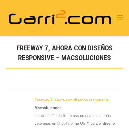
FREEWAY 7, AHORA CON DISEÑOS
RESPONSIVE – MACSOLUCIONES
Estás aquí:
Freeway 7, ahora con
diseños
responsive
Macsoluciones
La aplicación de Softpress es una de las más
veteranas en la plataforma OS X para el
diseño