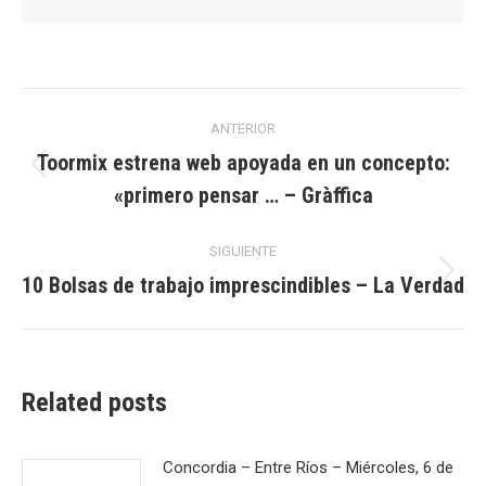
Navegación
ANTERIOR
entre
Toormix estrena web apoyada en un concepto:
Publicación
«primero pensar … – Gràffica
publicaciones
anterior:
SIGUIENTE
10 Bolsas de trabajo imprescindibles – La Verdad
Publicación
siguiente:
Related posts
Concordia – Entre Ríos – Miércoles, 6 de