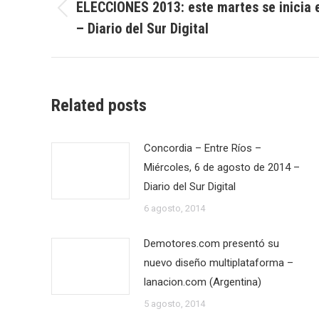
entre
ELECCIONES 2013: este martes se inicia el
Publicación
– Diario del Sur Digital
publicaciones
anterior:
Related posts
Concordia – Entre Ríos –
Miércoles, 6 de agosto de 2014 –
Diario del Sur Digital
6 agosto, 2014
Demotores.com presentó su
nuevo diseño multiplataforma –
lanacion.com (Argentina)
5 agosto, 2014