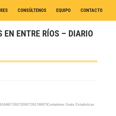
ORES
CONSÚLTENOS
EQUIPO
CONTACTO
 EN ENTRE RÍOS – DIARIO
646F72657320677261746973Contadores Gratis Estadisticas