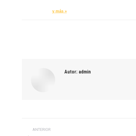
y más »
Autor:
admin
Navegación
ANTERIOR