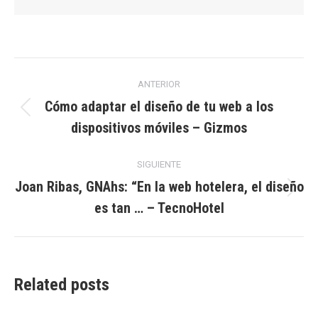
Navegación
ANTERIOR
entre
Cómo adaptar el diseño de tu web a los
Publicación
dispositivos móviles – Gizmos
publicaciones
anterior:
SIGUIENTE
Joan Ribas, GNAhs: “En la web hotelera, el diseño
Publicación
es tan … – TecnoHotel
siguiente:
Related posts