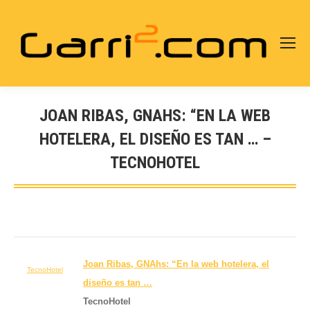
JOAN RIBAS, GNAHS: “EN LA WEB
HOTELERA, EL DISEÑO ES TAN … –
TECNOHOTEL
Estás aquí:
Joan Ribas, GNAhs: “En la
web
hotelera, el
TecnoHotel
diseño
es tan
…
TecnoHotel