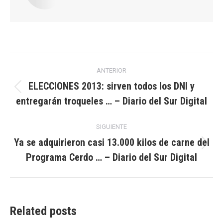
Navegación
ANTERIOR
entre
ELECCIONES 2013: sirven todos los DNI y
Publicación
entregarán troqueles … – Diario del Sur Digital
publicaciones
anterior:
SIGUIENTE
Ya se adquirieron casi 13.000 kilos de carne del
Publicación
Programa Cerdo … – Diario del Sur Digital
siguiente:
Related posts