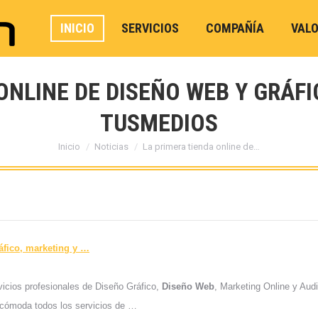
INICIO
SERVICIOS
COMPAÑÍA
VAL
ONLINE DE DISEÑO WEB Y GRÁFI
TUSMEDIOS
Estás aquí:
Inicio
Noticias
La primera tienda online de…
áfico, marketing y
…
icios profesionales de Diseño Gráfico,
Diseño Web
, Marketing Online y Au
 cómoda todos los servicios de …