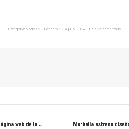
Categoría:
Noticias
Por
admin
4 julio, 2014
Deja un comentario
página web de la … –
Marbella estrena diseño
Publicación