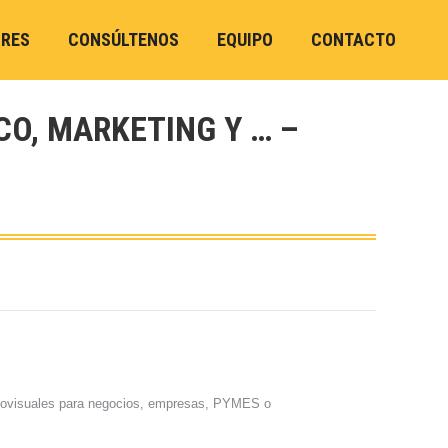
ORES
CONSÚLTENOS
EQUIPO
CONTACTO
CO, MARKETING Y … –
diovisuales para negocios, empresas, PYMES o