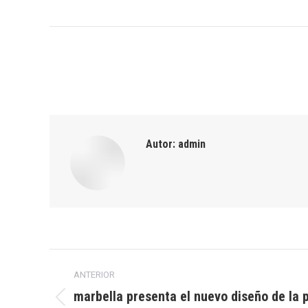
Autor:
admin
Navegación
ANTERIOR
entre
marbella presenta el nuevo diseño de la 
Publicación