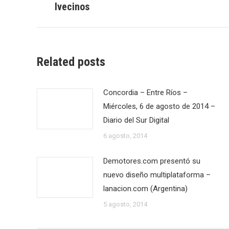
Ivecinos
publicaciones
anterior:
Related posts
Concordia – Entre Ríos –
Miércoles, 6 de agosto de 2014 –
Diario del Sur Digital
6 agosto, 2014
Demotores.com presentó su
nuevo diseño multiplataforma –
lanacion.com (Argentina)
5 agosto, 2014