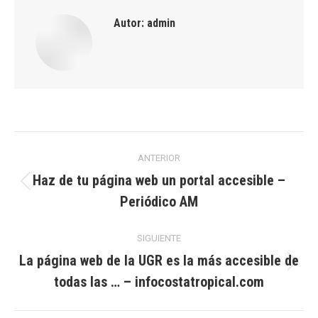
Autor:
admin
Navegación
ANTERIOR
entre
Haz de tu página web un portal accesible –
Publicación
Periódico AM
publicaciones
anterior:
SIGUIENTE
La página web de la UGR es la más accesible de
Publicación
todas las … – infocostatropical.com
siguiente: