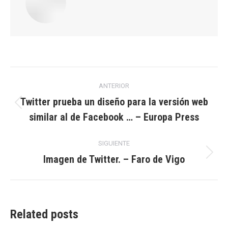
Navegación
ANTERIOR
entre
Twitter prueba un diseño para la versión web
Publicación
similar al de Facebook … – Europa Press
publicaciones
anterior:
SIGUIENTE
Imagen de Twitter. – Faro de Vigo
Publicación
siguiente:
Related posts