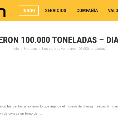
INICIO
SERVICIOS
COMPAÑÍA
VAL
RON 100.000 TONELADAS – DIA
Estás aquí:
Inicio
Noticias
Los sojeros vendieron 100.000 toneladas…
zaron las ventas al exterior lo que implica el ingreso de divisas frescas brin
ón de divisas en torno de
…