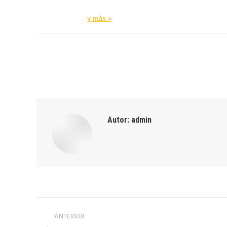
y más »
Autor:
admin
Navegación
ANTERIOR