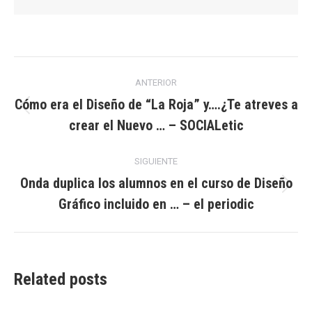
Navegación
ANTERIOR
entre
Cómo era el Diseño de “La Roja” y….¿Te atreves a
Publicación
crear el Nuevo … – SOCIALetic
publicaciones
anterior:
SIGUIENTE
Onda duplica los alumnos en el curso de Diseño
Publicación
Gráfico incluido en … – el periodic
siguiente:
Related posts