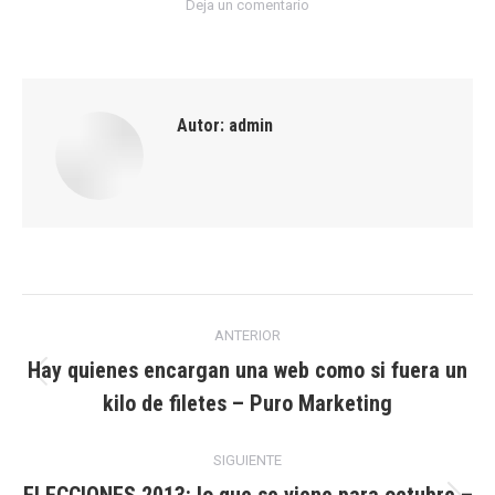
Deja un comentario
Autor:
admin
Navegación
ANTERIOR
entre
Hay quienes encargan una web como si fuera un
Publicación
kilo de filetes – Puro Marketing
publicaciones
anterior:
SIGUIENTE
ELECCIONES 2013: lo que se viene para octubre –