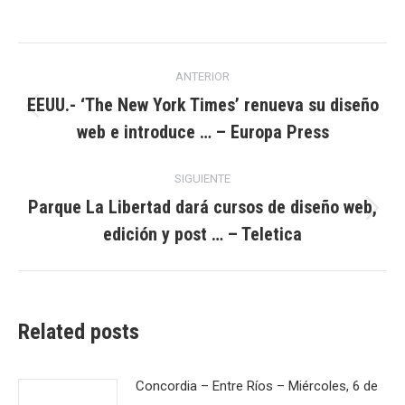
Navegación
ANTERIOR
entre
EEUU.- ‘The New York Times’ renueva su diseño
Publicación
web e introduce … – Europa Press
publicaciones
anterior:
SIGUIENTE
Parque La Libertad dará cursos de diseño web,
Publicación
edición y post … – Teletica
siguiente:
Related posts
Concordia – Entre Ríos – Miércoles, 6 de