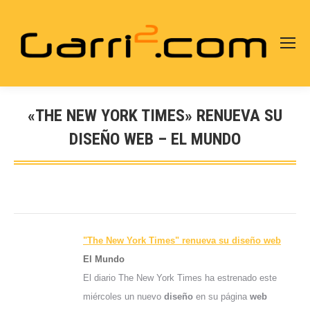
«THE NEW YORK TIMES» RENUEVA SU
DISEÑO WEB – EL MUNDO
Estás aquí:
"The New York Times" renueva su
diseño web
El Mundo
El diario The New York Times ha estrenado este
miércoles un nuevo
diseño
en su página
web