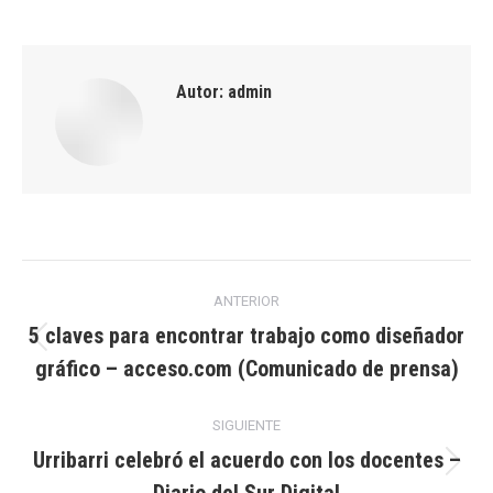
Autor:
admin
Navegación
ANTERIOR
entre
5 claves para encontrar trabajo como diseñador
Publicación
gráfico – acceso.com (Comunicado de prensa)
publicaciones
anterior:
SIGUIENTE
Urribarri celebró el acuerdo con los docentes –
Publicación
Diario del Sur Digital