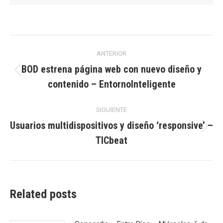
Navegación
ANTERIOR
entre
BOD estrena página web con nuevo diseño y
Publicación
contenido – EntornoInteligente
publicaciones
anterior:
SIGUIENTE
Usuarios multidispositivos y diseño ‘responsive’ –
Publicación
TICbeat
siguiente:
Related posts