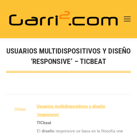
USUARIOS MULTIDISPOSITIVOS Y DISEÑO
‘RESPONSIVE’ – TICBEAT
Estás aquí:
Usuarios multidispositivos y
diseño
TICbeat
'responsive'
TICbeat
El
diseño
responsive se basa en la filosofía one