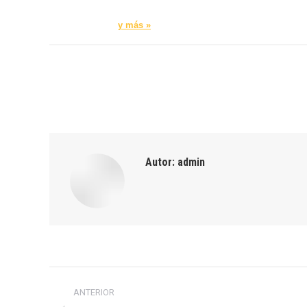
y más »
Autor:
admin
Navegación
ANTERIOR