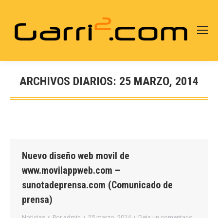
ARCHIVOS DIARIOS:
25 MARZO, 2014
Estás aquí:
Nuevo diseño web movil de
www.movilappweb.com –
sunotadeprensa.com (Comunicado de
prensa)
Noticias
Por
admin
25 marzo, 2014
Deja un comentario