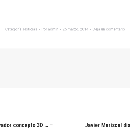
Categoría:
Noticias
Por
admin
25 marzo, 2014
Deja un comentario
vador concepto 3D … –
Javier Mariscal di
Publicación