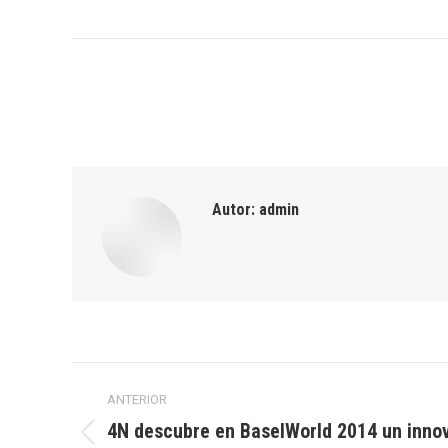
Autor:
admin
Navegación
ANTERIOR
entre
4N descubre en BaselWorld 2014 un inno
Publicación