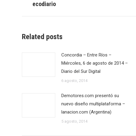
ecodiario
publicaciones
anterior:
Related posts
Concordia – Entre Ríos –
Miércoles, 6 de agosto de 2014 –
Diario del Sur Digital
6 agosto, 2014
Demotores.com presentó su
nuevo diseño multiplataforma –
lanacion.com (Argentina)
5 agosto, 2014