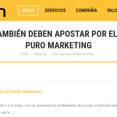
INICIO
SERVICIOS
COMPAÑÍA
VAL
AMBIÉN DEBEN APOSTAR POR EL
PURO MARKETING
Estás aquí:
Inicio
Noticias
¿Por qué las Pymes también…
por el
diseño
responsive?
e ir a la moda, sino de aumentar las posibilidades de cumplir el principal obj
 ser lo
…