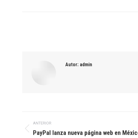
Autor:
admin
Navegación
ANTERIOR
entre
PayPal lanza nueva página web en Méxic
Publicación