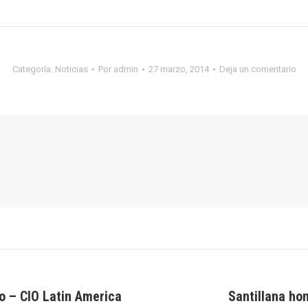
Categoría:
Noticias
Por
admin
27 marzo, 2014
Deja un comentario
o – CIO Latin America
Santillana ho
Publicación