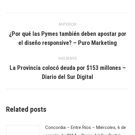
Navegación
ANTERIOR
entre
¿Por qué las Pymes también deben apostar por
Publicación
el diseño responsive? – Puro Marketing
publicaciones
anterior:
SIGUIENTE
La Provincia colocó deuda por $153 millones –
Publicación
Diario del Sur Digital
siguiente:
Related posts
Concordia – Entre Ríos – Miércoles, 6 de