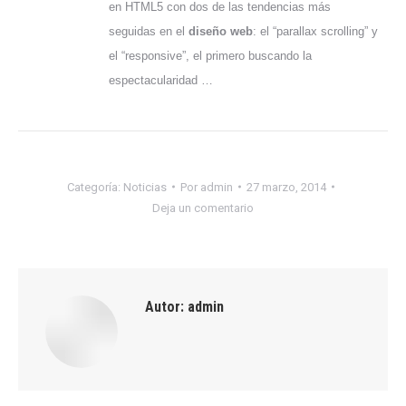
en HTML5 con dos de las tendencias más
seguidas en el
diseño web
: el “parallax scrolling” y
el “responsive”, el primero buscando la
espectacularidad …
Categoría:
Noticias
Por
admin
27 marzo, 2014
Deja un comentario
Autor:
admin