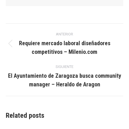
Navegación
ANTERIOR
entre
Requiere mercado laboral diseñadores
Publicación
competitivos – Milenio.com
publicaciones
anterior:
SIGUIENTE
El Ayuntamiento de Zaragoza busca community
Publicación
manager – Heraldo de Aragon
siguiente:
Related posts