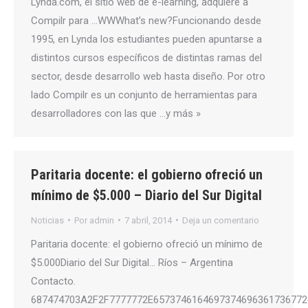
Lynda.com, el sitio web de e-learning, adquiere a
Compilr para …WWWhat’s new?Funcionando desde
1995, en Lynda los estudiantes pueden apuntarse a
distintos cursos específicos de distintas ramas del
sector, desde desarrollo web hasta diseño. Por otro
lado Compilr es un conjunto de herramientas para
desarrolladores con las que …y más »
Paritaria docente: el gobierno ofreció un
mínimo de $5.000 – Diario del Sur Digital
Noticias
Por
admin
7 abril, 2014
Deja un comentario
Paritaria docente: el gobierno ofreció un mínimo de
$5.000Diario del Sur Digital… Ríos – Argentina
Contacto.
687474703A2F2F7777772E6573746164697374696361736772