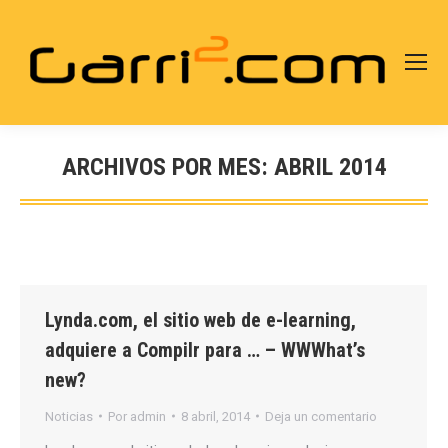
ARCHIVOS POR MES:
ABRIL 2014
Estás aquí:
Lynda.com, el sitio web de e-learning,
adquiere a Compilr para … – WWWhat’s
new?
Noticias
Por
admin
8 abril, 2014
Deja un comentario