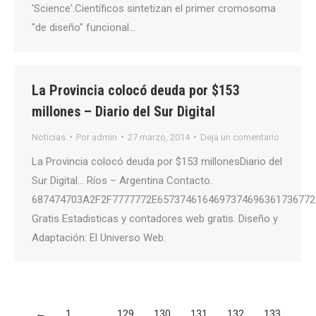
'Science'.Científicos sintetizan el primer cromosoma
"de diseño" funcional…
La Provincia colocó deuda por $153
millones – Diario del Sur Digital
Noticias
Por
admin
27 marzo, 2014
Deja un comentario
La Provincia colocó deuda por $153 millonesDiario del
Sur Digital… Ríos – Argentina Contacto.
687474703A2F2F7777772E6573746164697374696361736772
Gratis Estadisticas y contadores web gratis. Diseño y
Adaptación: El Universo Web.
←
1
…
129
130
131
132
133