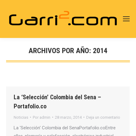
ARCHIVOS POR AÑO:
2014
Estás aquí:
La ‘Selección’ Colombia del Sena –
Portafolio.co
Noticias
Por
admin
28 marzo, 2014
Deja un comentario
La 'Selección' Colombia del SenaPortafolio.coEntre
ellas, plomería y calefacción, electrónica industrial,