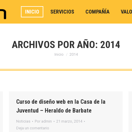
INICIO
SERVICIOS
COMPAÑÍA
VAL
ARCHIVOS POR AÑO:
2014
Estás aquí:
Inicio
2014
Curso de diseño web en la Casa de la
Juventud – Heraldo de Barbate
Noticias
Por
admin
21 marzo, 2014
Deja un comentario