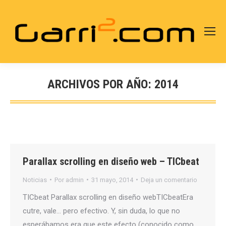
ARCHIVOS POR AÑO:
2014
Estás aquí:
Parallax scrolling en diseño web – TICbeat
Noticias
Por
admin
31 mayo, 2014
Deja un comentario
TICbeat Parallax scrolling en diseño webTICbeatEra
cutre, vale… pero efectivo. Y, sin duda, lo que no
esperábamos era que este efecto (conocido como