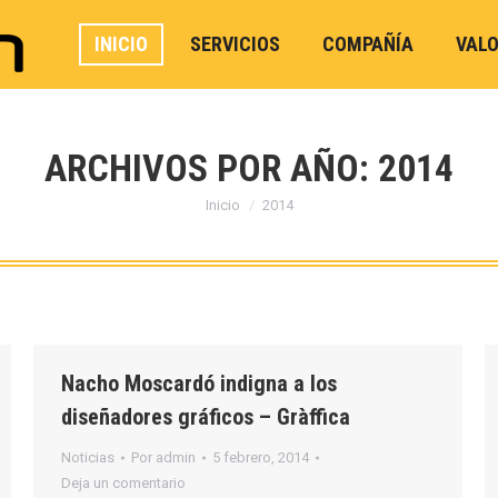
INICIO
SERVICIOS
COMPAÑÍA
VAL
ARCHIVOS POR AÑO:
2014
Estás aquí:
Inicio
2014
Nacho Moscardó indigna a los
diseñadores gráficos – Gràffica
Noticias
Por
admin
5 febrero, 2014
Deja un comentario