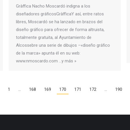
Gràffica Nacho Moscardó indigna a los
diseñadores gráficosGràfficaY así, entre ratos
libres, Moscardó se ha lanzado en brazos del
diseño gráfico para ofrecer de forma altruista,
totalmente gratuita, al Ayuntamiento de
Alcossebre una serie de dibujos –«diseño gráfico
de la marca» apunta él en su web:
www.nmoscardo.com …y más »
1
…
168
169
170
171
172
…
190